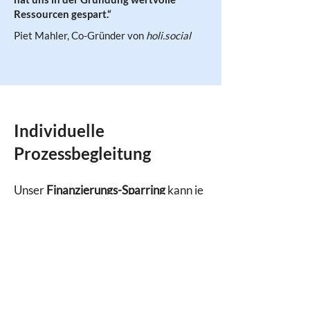
Ressourcen gespart.“
Piet Mahler, Co-Gründer von
holi.social
Individuelle
Prozessbegleitung
Unser
Finanzierungs-Sparring
kann je
nach Wunsch in
verschiedenen
Formen
stattfinden und je nach Inhalt
und Zusammenarbeit
flexibel
angepasst
werden. Die
Formate
sind
von
Gruppen-Workshops bis Einzel-
Sparrings
ebenso individuell wie die
Prozesse. Je nach Bedürfnis können