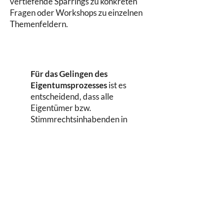
vertiefende Sparrings zu konkreten
Fragen oder Workshops zu einzelnen
Themenfeldern.
Für das Gelingen des
Eigentumsprozesses
ist es
entscheidend, dass alle
Eigentümer bzw.
Stimmrechtsinhabenden in
einem Mindestmaß involviert
sind – denn nur sie können über
Änderungen an der
Eigentumsstruktur entscheiden.
Erfahrungsgemäß verlaufen
Eigentumsprozesse besonders
wirksam, wenn
Unternehmerinnen